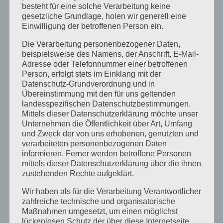
besteht für eine solche Verarbeitung keine
gesetzliche Grundlage, holen wir generell eine
5
Einwilligung der betroffenen Person ein.
MEHR ERFAHREN
Die Verarbeitung personenbezogener Daten,
beispielsweise des Namens, der Anschrift, E-Mail-
Adresse oder Telefonnummer einer betroffenen
Person, erfolgt stets im Einklang mit der
Datenschutz-Grundverordnung und in
Übereinstimmung mit den für uns geltenden
landesspezifischen Datenschutzbestimmungen.
Mittels dieser Datenschutzerklärung möchte unser
Unternehmen die Öffentlichkeit über Art, Umfang
Unsere Geschichte
und Zweck der von uns erhobenen, genutzten und
verarbeiteten personenbezogenen Daten
Nichts entsteht zufällig. Auch wir nicht. Unsere
informieren. Ferner werden betroffene Personen
mittels dieser Datenschutzerklärung über die ihnen
Geschichte erzählt von Aufbruch, Wandel und
zustehenden Rechte aufgeklärt.
Kontinuität. Sie zeigt, wie frühere
Wir haben als für die Verarbeitung Verantwortlicher
Generationen von Studenten Verantwortung
zahlreiche technische und organisatorische
übernommen haben und warum ihre
Maßnahmen umgesetzt, um einen möglichst
lückenlosen Schutz der über diese Internetseite