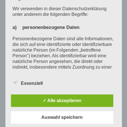
Wir verwenden in dieser Datenschutzerklärung
unter anderem die folgenden Begriffe:
a) personenbezogene Daten
Personenbezogene Daten sind alle Informationen,
die sich auf eine identifizierte oder identifizierbare
natürliche Person (im Folgenden „betroffene
Person") beziehen. Als identifizierbar wird eine
natürliche Person angesehen, die direkt oder
indirekt, insbesondere mittels Zuordnung zu einer
Kennung wie einem Namen, zu einer
Kennnummer, zu Standortdaten, zu einer Online-
Essenziell
Kennung oder zu einem oder mehreren
besonderen Merkmalen, die Ausdruck der
physischen, physiologischen, genetischen,
✓ Alle akzeptieren
psychischen, wirtschaftlichen, kulturellen oder
sozialen Identität dieser natürlichen Person sind,
identifiziert werden kann.
Auswahl speichern
b) betroffene Person