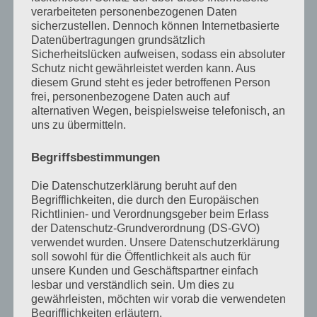
Entscheidungen bis heute wirken. Wenn du
verarbeiteten personenbezogenen Daten
verstehen möchtest, warum unsere
sicherzustellen. Dennoch können Internetbasierte
Gemeinschaft so ist, wie sie ist, dann findest
Datenübertragungen grundsätzlich
Sicherheitslücken aufweisen, sodass ein absoluter
du hier die Antwort. Geschichte ist bei uns kein
Schutz nicht gewährleistet werden kann. Aus
Rückblick, sondern ein Fundament.
diesem Grund steht es jeder betroffenen Person
frei, personenbezogene Daten auch auf
alternativen Wegen, beispielsweise telefonisch, an
5
uns zu übermitteln.
MEHR ERFAHREN
Begriffsbestimmungen
Die Datenschutzerklärung beruht auf den
Begrifflichkeiten, die durch den Europäischen
Richtlinien- und Verordnungsgeber beim Erlass
der Datenschutz-Grundverordnung (DS-GVO)
verwendet wurden. Unsere Datenschutzerklärung
soll sowohl für die Öffentlichkeit als auch für
unsere Kunden und Geschäftspartner einfach
lesbar und verständlich sein. Um dies zu
gewährleisten, möchten wir vorab die verwendeten
Begrifflichkeiten erläutern.