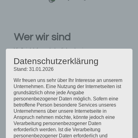
Wer wir sind
Vielleicht fragst du dich, ob eine
Gemeinschaft wie unsere zu dir passt. Diese
Datenschutzerklärung
Seite gibt dir eine ehrliche Antwort. Du lernst
Stand: 31.01.2026
Menschen kennen, die wie du neugierig sind,
Wir freuen uns sehr über Ihr Interesse an unserem
Verantwortung übernehmen wollen und ihren
Unternehmen. Eine Nutzung der Internetseiten ist
grundsätzlich ohne jede Angabe
Studienweg nicht nur als Ausbildung, sondern
personenbezogener Daten möglich. Sofern eine
als prägende Lebensphase verstehen. Hier
betroffene Person besondere Services unseres
erfährst du, welche Werte uns leiten, wie wir
Unternehmens über unsere Internetseite in
Anspruch nehmen möchte, könnte jedoch eine
miteinander umgehen und warum persönliches
Verarbeitung personenbezogener Daten
Wachstum für uns ebenso wichtig ist wie
erforderlich werden. Ist die Verarbeitung
personenbezogener Daten erforderlich und
akademische Leistung.